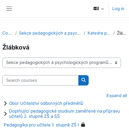
Skip to main content
Log in
Side panel
Courses
Sekce pedagogických a psychologických programů
Katedra pedagogiky
Žlábková
Žlábková
Course categories
Search courses
Search courses
Expand all
Obor Učitelství odborných předmětů
Doplňující pedagogické studium zaměřené na přípravu
učitelů 2. stupně ZŠ a SŠ
Pedagogika pro učitele 1. stupně ZŠ I