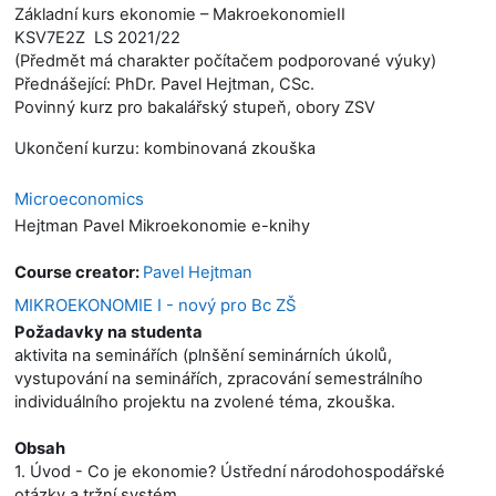
Základní kurs ekonomie – MakroekonomieII
KSV7E2Z LS 2021/22
(Předmět má charakter počítačem podporované výuky)
Přednášející: PhDr. Pavel Hejtman, CSc.
Povinný kurz pro bakalářský stupeň, obory ZSV
Ukončení kurzu: kombinovaná zkouška
Microeconomics
Hejtman Pavel Mikroekonomie e-knihy
Course creator:
Pavel Hejtman
MIKROEKONOMIE I - nový pro Bc ZŠ
Požadavky na studenta
aktivita na seminářích (plnšění seminárních úkolů,
vystupování na seminářích, zpracování semestrálního
individuálního projektu na zvolené téma, zkouška.
Obsah
1. Úvod - Co je ekonomie? Ústřední národohospodářské
otázky a tržní systém