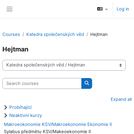
Skip to main content
Log in
Side panel
Courses
Katedra společenských věd
Hejtman
Hejtman
Course categories
Search courses
Search courses
Expand all
Probíhající
Neaktivní kurzy
Makroeokonomie KSV/Makroekonomie Ekonomie II
Sylabus předmětu KSV/Makeoekonomie II