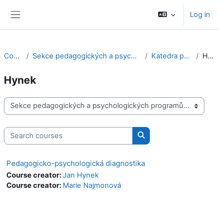
Skip to main content
Log in
Side panel
Courses
Sekce pedagogických a psychologických programů
Katedra pedagogiky
Hynek
Hynek
Course categories
Search courses
Search courses
Pedagogicko-psychologická diagnostika
Course creator:
Jan Hynek
Course creator:
Marie Najmonová