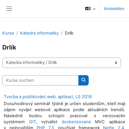
Zum Hauptinhalt
Anmelden
Website-Übersicht
Kurse
Katedra informatiky
Drlík
Drlík
Kursbereiche
Kurse suchen
Kurse suchen
Tvorba a publikování web. aplikací, LS 2019
Dvouhodinový seminář týdně je určen studentům, kteří mají
zájem vyvíjet webové aplikace podle aktuálních trendů.
Následně budou schopni pracovat s verzovacím
systémem
GIT
, vytvářet
dockerizované
MVC aplikace
v nejnovějším
PHP 7.3
, používat framework
Nette 2.4
,