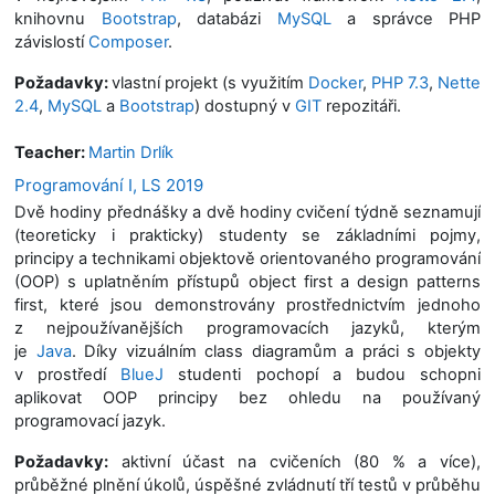
knihovnu
Bootstrap
, databázi
MySQL
a správce PHP
závislostí
Composer
.
Požadavky:
vlastní projekt (s využitím
Docker
,
PHP 7.3
,
Nette
2.4
,
MySQL
a
Bootstrap
) dostupný v
GIT
repozitáři.
Teacher:
Martin Drlík
Programování I, LS 2019
Dvě hodiny přednášky a dvě hodiny cvičení týdně seznamují
(teoreticky i prakticky) studenty se základními pojmy,
principy a technikami objektově orientovaného programování
(OOP) s uplatněním přístupů object first a design patterns
first, které jsou demonstrovány prostřednictvím jednoho
z nejpoužívanějších programovacích jazyků, kterým
je
Java
. Díky vizuálním class diagramům a práci s objekty
v prostředí
BlueJ
studenti pochopí a budou schopni
aplikovat OOP principy bez ohledu na používaný
programovací jazyk.
Požadavky:
aktivní účast na cvičeních (80 % a více),
průběžné plnění úkolů, úspěšné zvládnutí tří testů v průběhu