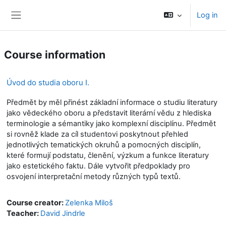
Skip to main content
Log in
Side panel
Course information
Úvod do studia oboru I.
Předmět by měl přinést základní informace o studiu literatury
jako vědeckého oboru a představit literární vědu z hlediska
terminologie a sémantiky jako komplexní disciplínu. Předmět
si rovněž klade za cíl studentovi poskytnout přehled
jednotlivých tematických okruhů a pomocných disciplín,
které formují podstatu, členění, výzkum a funkce literatury
jako estetického faktu. Dále vytvořit předpoklady pro
osvojení interpretační metody různých typů textů.
Course creator:
Zelenka Miloš
Teacher:
David Jindrle