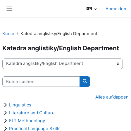
Zum Hauptinhalt
Anmelden
Website-Übersicht
Kurse
Katedra anglistiky/English Department
Katedra anglistiky/English Department
Kursbereiche
Kurse suchen
Kurse suchen
Alles aufklappen
Linguistics
Literature and Culture
ELT Methodology
Practical Language Skills